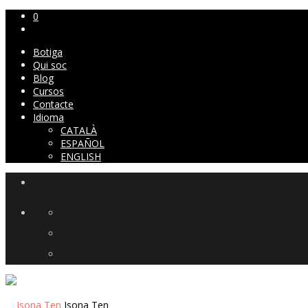
0
Botiga
Qui soc
Blog
Cursos
Contacte
Idioma
CATALÀ
ESPAÑOL
ENGLISH
Isona Ten