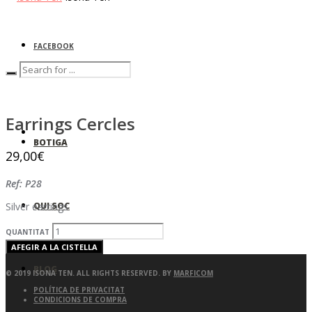
FACEBOOK
0
Earrings Cercles
BOTIGA
29,00
€
Ref: P28
QUI SOC
Silver earrings
QUANTITAT
AFEGIR A LA CISTELLA
BLOG
© 2019 ISONA TEN. ALL RIGHTS RESERVED. BY
MARFICOM
POLÍTICA DE PRIVACITAT
CONDICIONS DE COMPRA