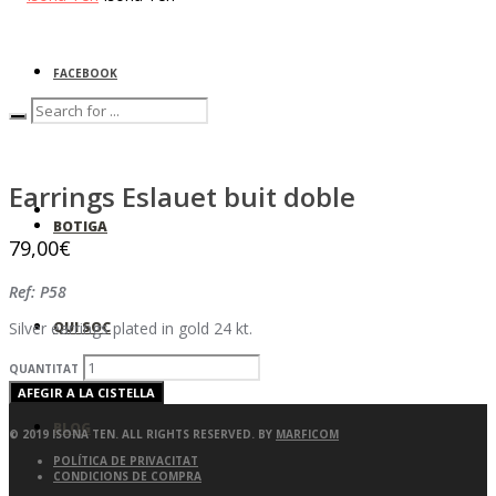
FACEBOOK
0
Earrings Eslauet buit doble
BOTIGA
79,00
€
Ref: P58
QUI SOC
Silver earrings plated in gold 24 kt.
QUANTITAT
AFEGIR A LA CISTELLA
BLOG
© 2019 ISONA TEN. ALL RIGHTS RESERVED. BY
MARFICOM
POLÍTICA DE PRIVACITAT
CONDICIONS DE COMPRA